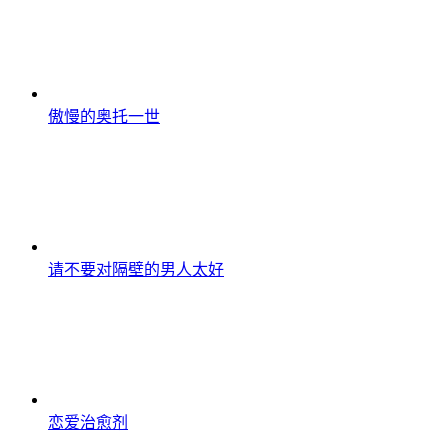
傲慢的奥托一世
请不要对隔壁的男人太好
恋爱治愈剂