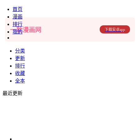
首页
漫画
排行
一耽漫画网
下载安卓app
我的
分类
更新
排行
收藏
全本
最近更新