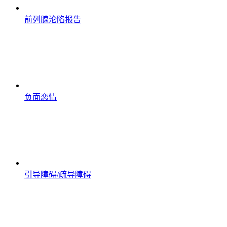
前列腺沦陷报告
负面恋情
引导障碍/疏导障碍