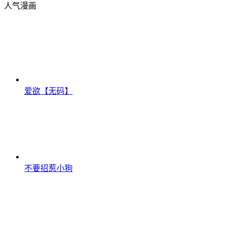
人气漫画
爱欲【无码】
不要招惹小狗