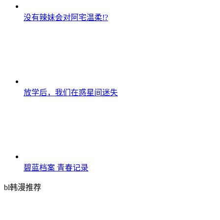
没有辣妹会对阿宅温柔!?
放学后，我们在惑星间迷失
碧蓝档案 青春记录
bl韩漫推荐