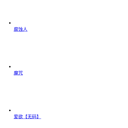
腐蚀人
魔咒
爱欲【无码】