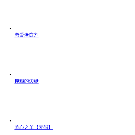
恋爱治愈剂
模糊的边缘
坠心之羊【无码】