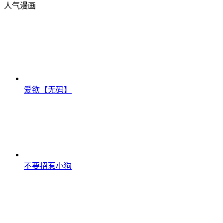
人气漫画
爱欲【无码】
不要招惹小狗