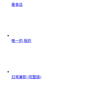
蚕食店
唯一的,我的
日常兼职 (完整版)