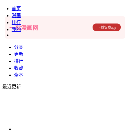
首页
漫画
排行
一耽漫画网
下载安卓app
我的
分类
更新
排行
收藏
全本
最近更新