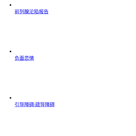
前列腺沦陷报告
负面恋情
引导障碍/疏导障碍