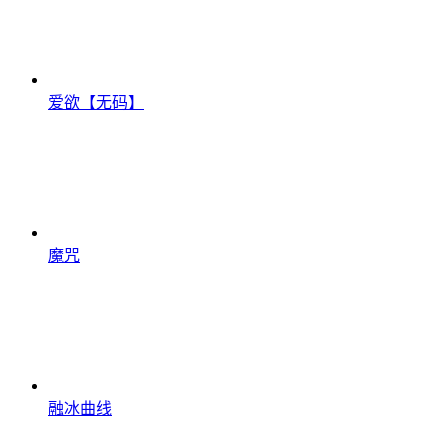
爱欲【无码】
魔咒
融冰曲线