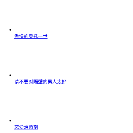
傲慢的奥托一世
请不要对隔壁的男人太好
恋爱治愈剂