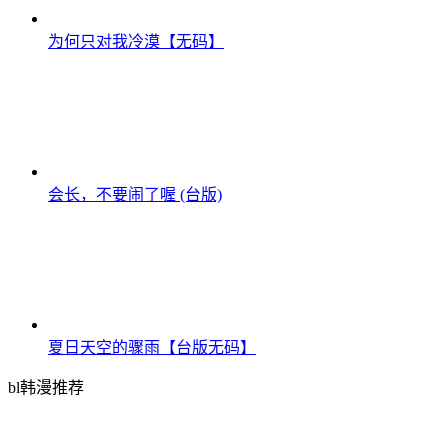
为何只对我冷漠【无码】
会长，不要闹了喔 (台版)
夏日天空的骤雨【台版无码】
bl韩漫推荐