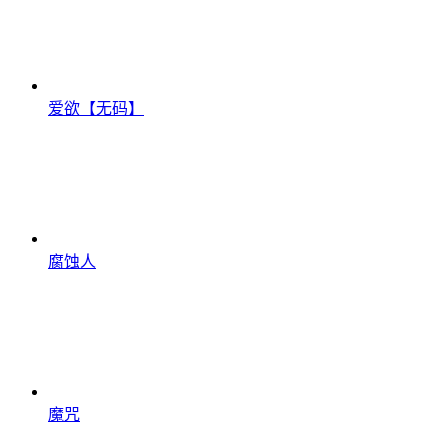
爱欲【无码】
腐蚀人
魔咒