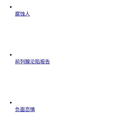
腐蚀人
前列腺沦陷报告
负面恋情