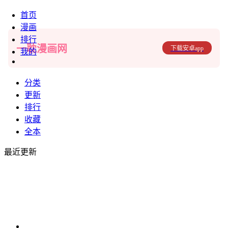
首页
漫画
排行
一耽漫画网
下载安卓app
我的
分类
更新
排行
收藏
全本
最近更新