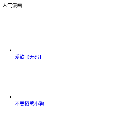
人气漫画
爱欲【无码】
不要招惹小狗