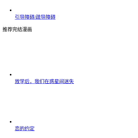
引导障碍/疏导障碍
推荐完结漫画
放学后，我们在惑星间迷失
恋的约定