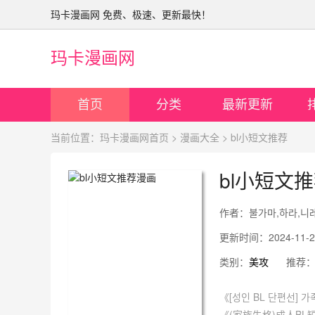
玛卡漫画网 免费、极速、更新最快！
玛卡漫画网
首页
分类
最新更新
当前位置：
>
> bl小短文推荐
玛卡漫画网首页
漫画大全
bl小短文
更新时间：2024-11-28 
类别：
推荐：
美攻
《[성인 BL 단편선
《(家族失格)成人B