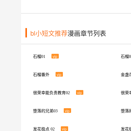
bl小短文推荐
漫画章节列表
vip
石榴01
石榴0
vip
石榴番外
金盏
vip
很荣幸能负责教育02
很荣
vip
堕落的兄弟03
堕落
vip
发花极点 02
发花极