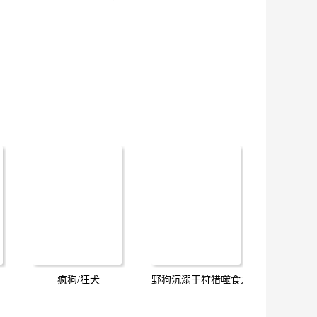
疯狗/狂犬
野狗沉溺于狩猎噬食之梦 WB版