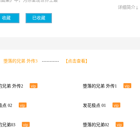
详细简介↓
独特，情节曲折，角色鲜活。分镜布局合理，是一部各方面表现出色的漫
、
、
bl小短文推荐漫画全集免费下拉式
bl小短文推荐漫画免费在线看
收藏
已收藏
免费在线阅读等相关信息。
耽美漫画
：
-----------
堕落的兄弟 外传3
【点击查看】
vip
vip
的兄弟 外传2
堕落的兄弟 外传1
vip
vip
点 02
发花极点 01
vip
vip
的兄弟03
堕落的兄弟02