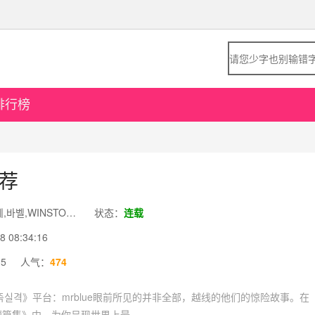
排行榜
推荐
作者：불가마,하라,니레,바벨,WINSTON,박찐득
状态：
连载
08:34:16
5
人气：
474
] 가족실격》平台：mrblue眼前所见的并非全部，越线的他们的惊险故事。在
L短篇集》中，为你呈现世界上最