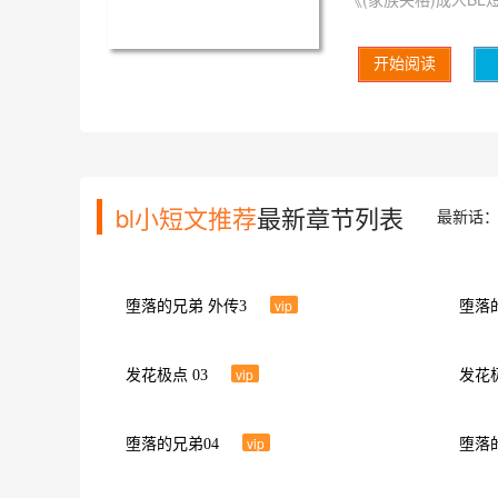
bl小短文推荐 画风
画。本站为您提供：
开始阅读
bl小短文推荐同人
bl小短文推荐
最新章节列表
最新话
vip
堕落的兄弟 外传3
堕落
vip
发花极点 03
发花极
vip
堕落的兄弟04
堕落