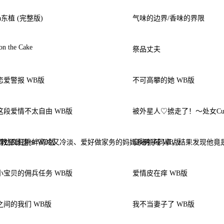
ga东植 (完整版)
气味的边界/香味的界限
 on the Cake
祭品丈夫
恋爱警报 WB版
不可高攀的她 WB版
这段爱情不太自由 WB版
被外星人♡掳走了！〜处女Cu
教至雌堕～ WB版
酒劲疯狂挑衅高冷又冷淡、爱好做家务的妈妈系男子同事，结果发现他竟是
窟堵领域 WB版
小宝贝的佣兵任务 WB版
爱情皮在痒 WB版
之间的我们 WB版
我不当妻子了 WB版