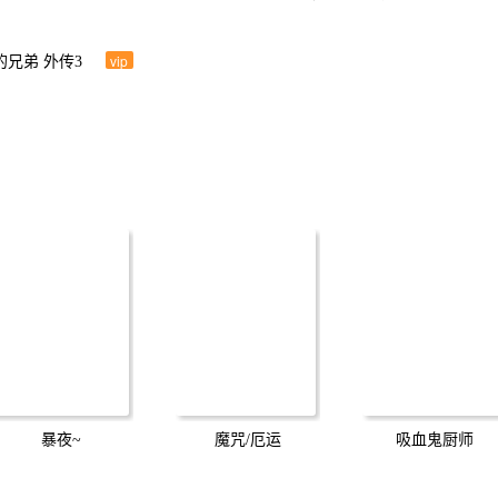
vip
的兄弟 外传3
暴夜~
魔咒/厄运
吸血鬼厨师