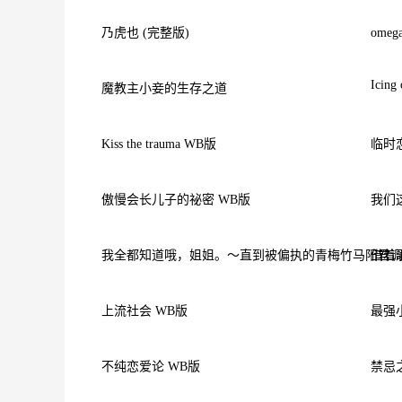
乃虎也 (完整版)
ome
Icing
魔教主小妾的生存之道
Kiss the trauma WB版
临时
傲慢会长儿子的祕密 WB版
我们
我全都知道哦，姐姐。～直到被偏执的青梅竹马阳君调
借着
上流社会 WB版
最强
不纯恋爱论 WB版
禁忌