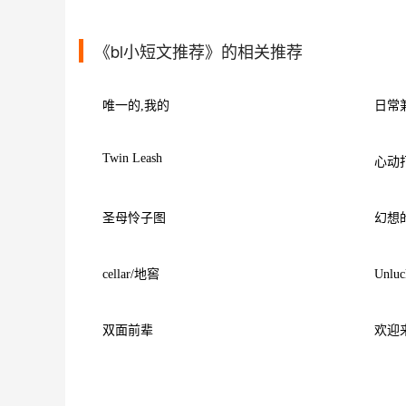
《bl小短文推荐》的相关推荐
唯一的,我的
日常兼
Twin Leash
心动打包
圣母怜子图
幻想
cellar/地窖
Unlu
双面前辈
欢迎