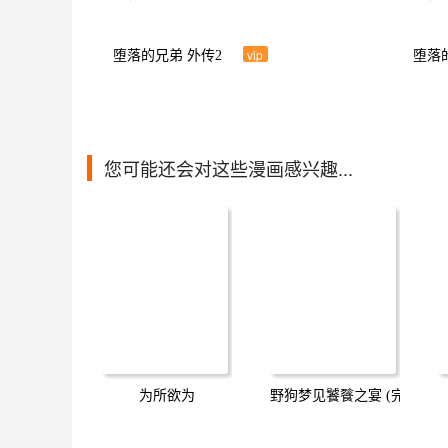
vip
堕落的兄弟 外传2
堕落
您可能还会对这些漫画感兴趣...
为所欲为
野狗梦见饕餮之宴 (完整版)