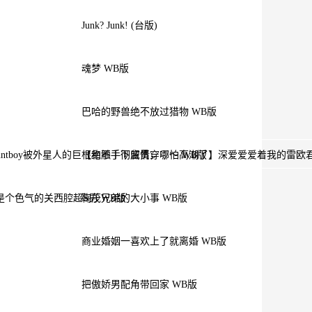
Junk? Junk! (台版)
魂梦 WB版
巴哈的野兽绝不放过猎物 WB版
ntboy被外星人的巨根和触手彻底贯穿♡〜 WB版
【绝不手下留情，哪怕高潮了】深爱爱爱着我的雷欧君之
个色气的关西腔超S男 WB版
鞠茂兄弟的大小事 WB版
商业婚姻一喜欢上了就离婚 WB版
把傲娇男配角带回家 WB版