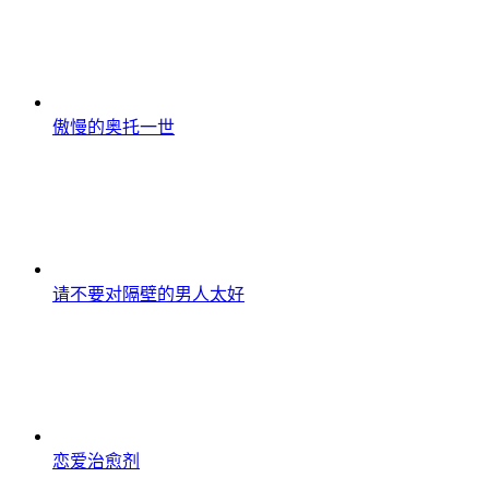
傲慢的奥托一世
请不要对隔壁的男人太好
恋爱治愈剂