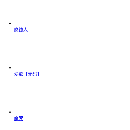
腐蚀人
爱欲【无码】
魔咒