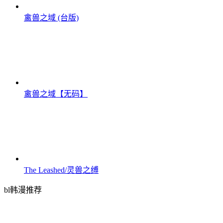
禽兽之域 (台版)
禽兽之域【无码】
The Leashed/灵兽之缚
bl韩漫推荐